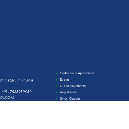
Certificate of Appreciation
sh Nagar, Pilkhuwa
Events
Our Achievements
+91- 7535959950
,
Registration
UWA.COM
Smart Classes
Powered by shauryasoft.com