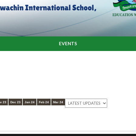
EVENTS
v 23
Dec 23
Jan 24
Feb 24
Mar 24