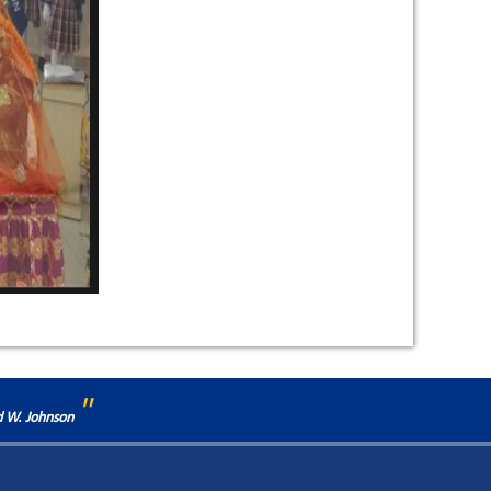
"
ld W. Johnson