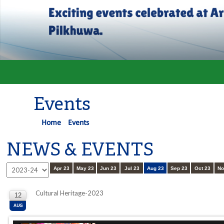
Events
Home
Events
NEWS & EVENTS
Apr 23
May 23
Jun 23
Jul 23
Aug 23
Sep 23
Oct 23
No
Cultural Heritage-2023
12
AUG