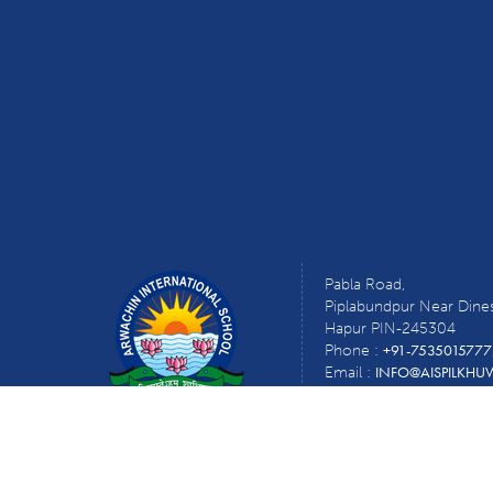
Pabla Road,
Piplabundpur Near Dine
Hapur PIN-245304
+91-7535015777
Phone :
INFO@AISPILKH
Email :