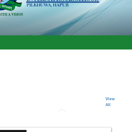
View
All